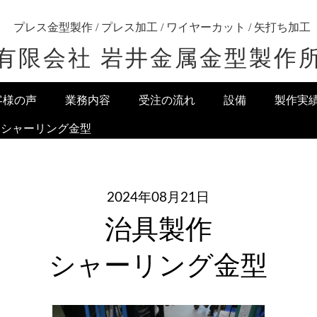
プレス金型製作 / プレス加工 / ワイヤーカット / 矢打ち加工
有限会社 岩井金属金型製作
客様の声
業務内容
受注の流れ
設備
製作実
 シャーリング金型
2024年08月21日
治具製作
シャーリング金型