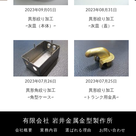
2023年09月01日
2023年08月31日
異形絞り加工
異形絞り加工
~灰皿（本体）~
~灰皿（蓋）~
2023年07月26日
2023年07月25日
異形角絞り加工
異形絞り加工
~角型ケース~
~トランク用金具~
有限会社 岩井金属金型製作所
会社概要
業務内容
選ばれる理由
お問い合わせ