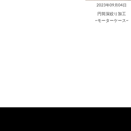
2023年09月04日
円筒深絞り加工
~モーターケース~