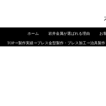
ホーム
岩井金属が選ばれる理由
お
TOP
⇒
製作実績
⇒
プレス金型製作・プレス加工
⇒
治具製作