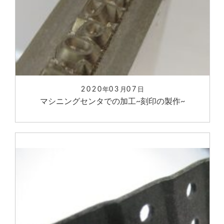
2020
03
07
年
月
日
マシニングセンタでの加工~刻印の製作~