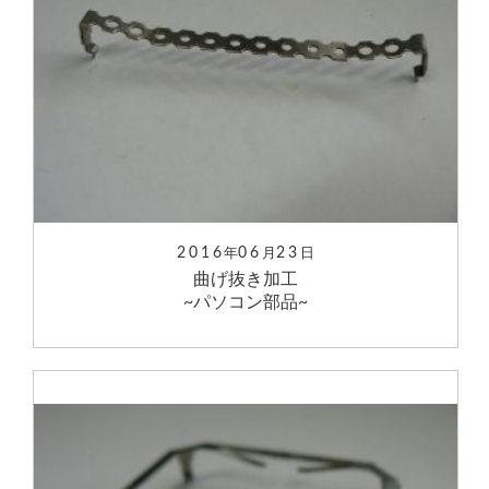
2016
06
23
年
月
日
曲げ抜き加工
~パソコン部品~