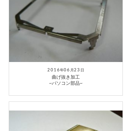
2016
06
23
年
月
日
曲げ抜き加工
~パソコン部品~