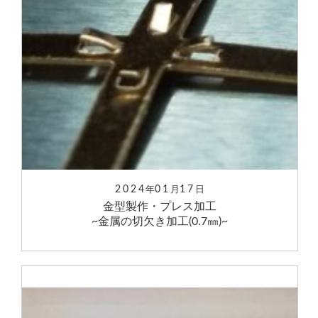
2024
01
17
年
月
日
金型製作・プレス加工
~金属の切欠き加工(0.7㎜)~