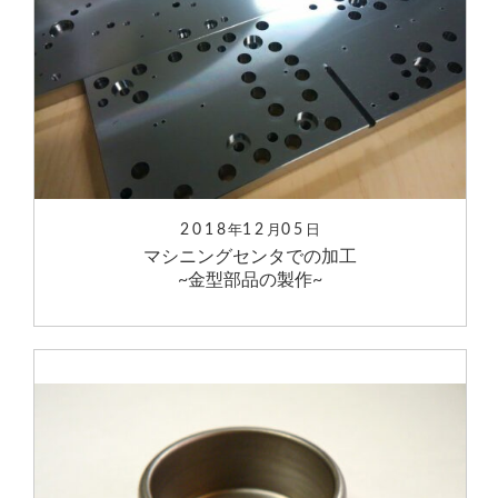
2018
12
05
年
月
日
マシニングセンタでの加工
~金型部品の製作~