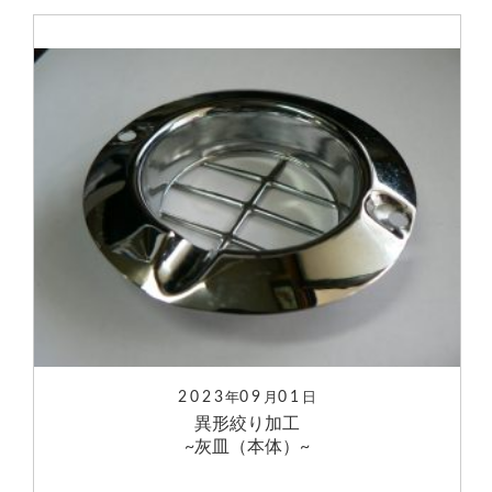
2023
09
01
年
月
日
異形絞り加工
~灰皿（本体）~