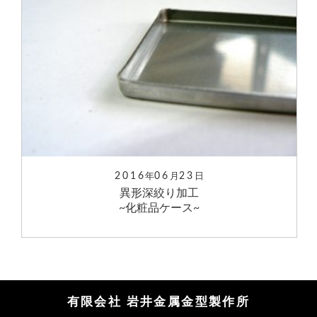
2016
06
23
年
月
日
異形深絞り加工
~化粧品ケース~
有限会社 岩井金属金型製作所