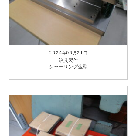
2024
08
21
年
月
日
治具製作
シャーリング金型