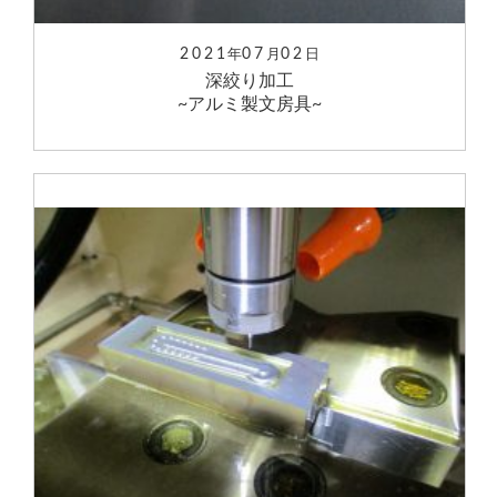
2021
07
02
年
月
日
深絞り加工
~アルミ製文房具~