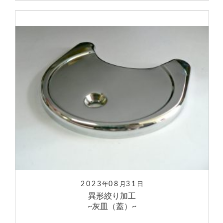
2023
08
31
年
月
日
異形絞り加工
~灰皿（蓋）~