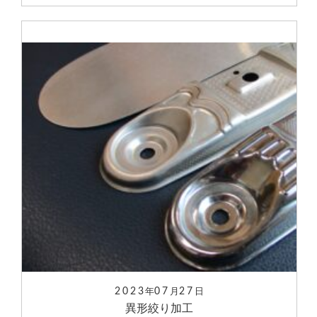
2023
07
27
年
月
日
異形絞り加工