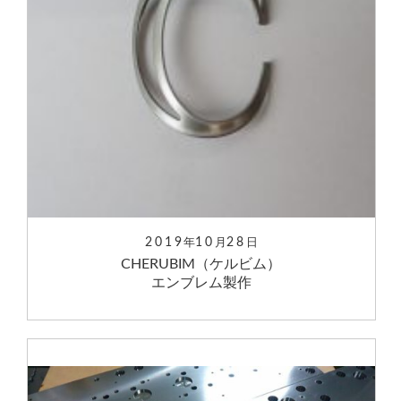
2019
10
28
年
月
日
CHERUBIM（ケルビム）
エンブレム製作