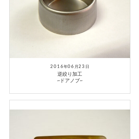
2016
06
23
年
月
日
逆絞り加工
~ドアノブ~