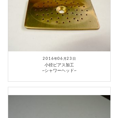
2016
06
23
年
月
日
小径ピアス加工
~シャワーヘッド~