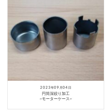
2023
09
04
年
月
日
円筒深絞り加工
~モーターケース~