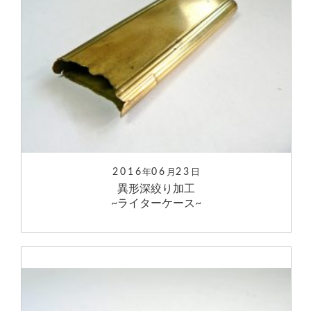
2016
06
23
年
月
日
異形深絞り加工
~ライターケース~