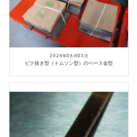
2024
06
03
年
月
日
ビク抜き型（トムソン型）のベース金型