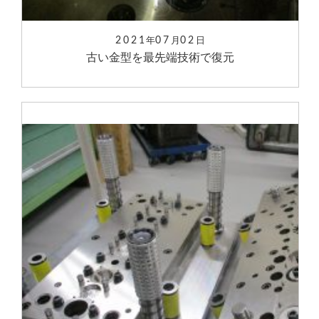
2021
07
02
年
月
日
古い金型を最先端技術で復元