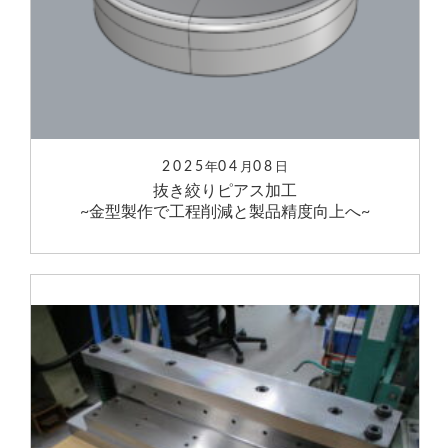
2025
04
08
年
月
日
抜き絞りピアス加工
~金型製作で工程削減と製品精度向上へ~