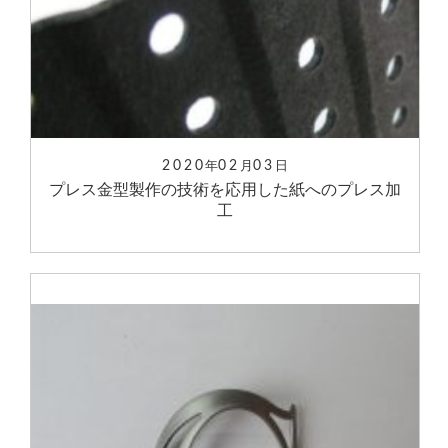
2020
02
03
年
月
日
プレス金型製作の技術を応用した紙へのプレス加
工