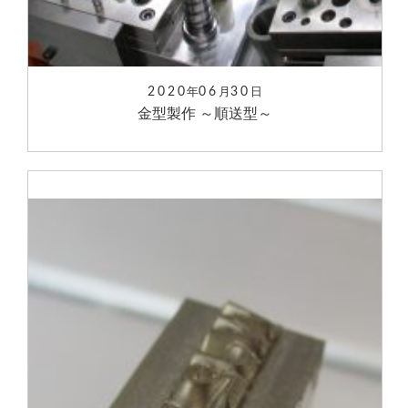
2020
06
30
年
月
日
金型製作 ～順送型～