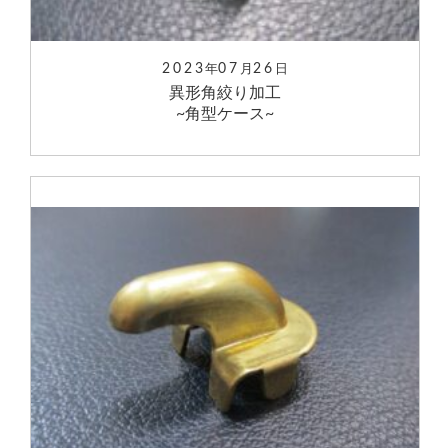
2023
07
26
年
月
日
異形角絞り加工
~角型ケース~