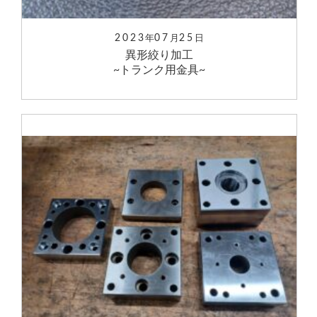
2023
07
25
年
月
日
異形絞り加工
~トランク用金具~