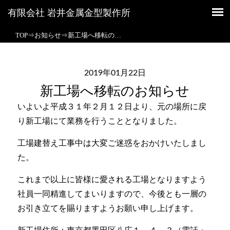
有限会社 岩井金属金型製作所
有限会社 岩井金属金型製作所
TOP
⇒
お知らせ
⇒
新工場へ移転の…
2019年01月22日
新工場へ移転のお知らせ
いよいよ平成３１年２月１２日より、元の場所に戻
り新工場にて業務を行うこととなりました。
工場建替え工事中は大変ご迷惑をおかけいたしまし
た。
これまで以上に皆様に愛される工場となりますよう
社員一同精進してまいりますので、今後とも一層の
お引き立てを賜りますようお願い申し上げます。